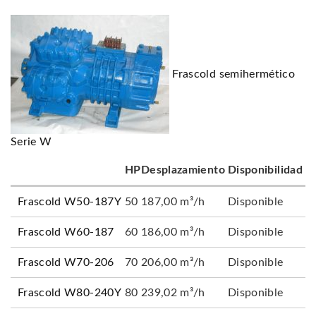
Frascold semihermético
Serie W
HP
Desplazamiento
Disponibilidad
Frascold W50-187Y
50
187,00 m³/h
Disponible
Frascold W60-187
60
186,00 m³/h
Disponible
Frascold W70-206
70
206,00 m³/h
Disponible
Frascold W80-240Y
80
239,02 m³/h
Disponible