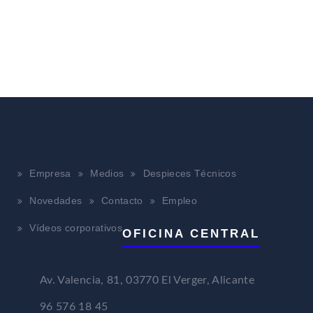
Empresa
Medios
Despieces Técnicos
Novedades
Contacto
Empleo
Vídeos corporativos
OFICINA CENTRAL
Av. Valencia, 81, 03770 El Verger, Alicante
96 576 18 45