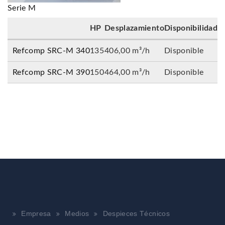
Serie M
HP
Desplazamiento
Disponibilidad
Refcomp SRC-M 340
135
406,00 m³/h
Disponible
Refcomp SRC-M 390
150
464,00 m³/h
Disponible
Empresa
Medios
Despieces Técnicos