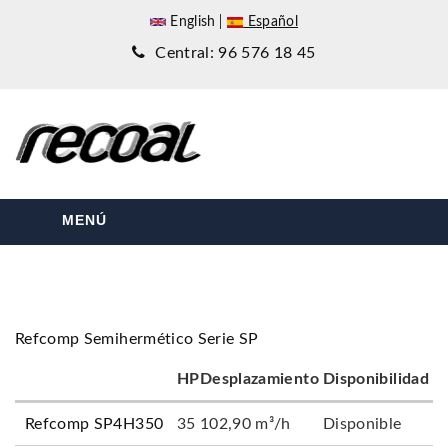
English
Español
Central: 96 576 18 45
MENÚ
Refcomp Semihermético Serie SP
HP
Desplazamiento
Disponibilidad
Refcomp SP4H350
35
102,90 m³/h
Disponible