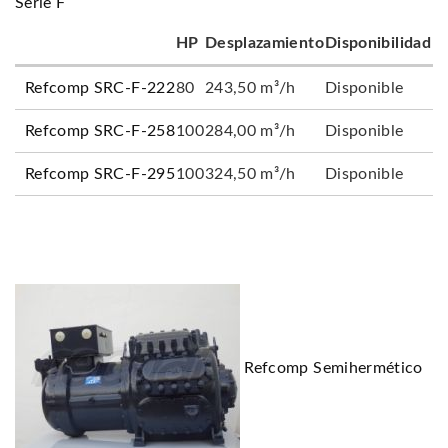
Serie F
HP
Desplazamiento
Disponibilidad
Refcomp SRC-F-222
80
243,50 m³/h
Disponible
Refcomp SRC-F-258
100
284,00 m³/h
Disponible
Refcomp SRC-F-295
100
324,50 m³/h
Disponible
Refcomp Semihermético