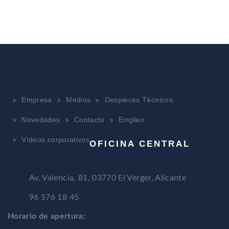
Empresa
Medios
Despieces Técnicos
Novedades
Contacto
Empleo
Vídeos corporativos
OFICINA CENTRAL
Av. Valencia, 81, 03770 El Verger, Alicante
96 576 18 45
Horario de apertura: