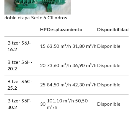
doble etapa Serie 6 Cilindros
HP
Desplazamiento
Disponibilidad
Bitzer S6J-
15
63,50 m³/h 31,80 m³/h
Disponible
16.2
Bitzer S6H-
20
73,60 m³/h 36,90 m³/h
Disponible
20.2
Bitzer S6G-
25
84,50 m³/h 42,30 m³/h
Disponible
25.2
Bitzer S6F-
101,10 m³/h 50,50
30
Disponible
30.2
m³/h