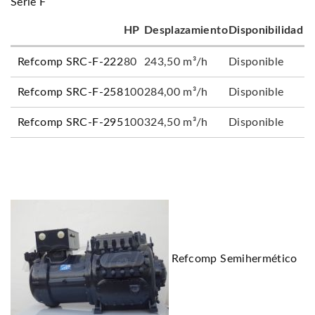
Serie F
HP
Desplazamiento
Disponibilidad
Refcomp SRC-F-222
80
243,50 m³/h
Disponible
Refcomp SRC-F-258
100
284,00 m³/h
Disponible
Refcomp SRC-F-295
100
324,50 m³/h
Disponible
Refcomp Semihermético