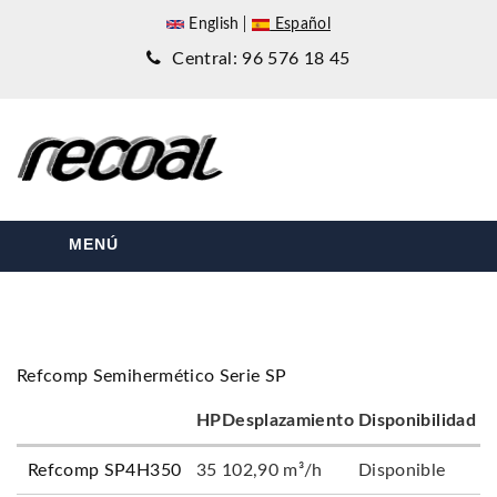
English
Español
Central: 96 576 18 45
MENÚ
Refcomp Semihermético Serie SP
HP
Desplazamiento
Disponibilidad
Refcomp SP4H350
35
102,90 m³/h
Disponible