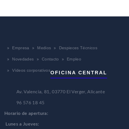
Empresa
Medios
Despieces Técnicos
Novedades
Contacto
Empleo
Vídeos corporativos
OFICINA CENTRAL
Av. Valencia, 81, 03770 El Verger, Alicante
96 576 18 45
Horario de apertura:
Lunes a Jueves: