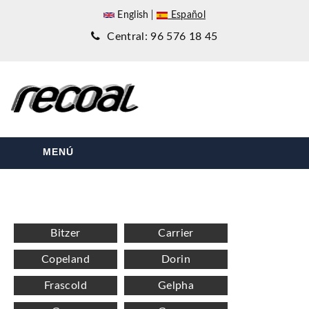
English
Español
Central: 96 576 18 45
MENÚ
Bitzer
Carrier
Copeland
Dorin
Frascold
Gelpha