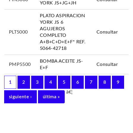
YORK JS+JG+JH
PLATO ASPIRACION
YORK JS 6
AGUJEROS
PLT5000
Consultar
COMPLETO
A+B+C+D+E+F* REF.
5064-42718
BOMBA ACEITE JS-
PMP5500
Consultar
E+F
1
2
3
4
5
6
7
8
9
â€¦
siguiente ›
última »