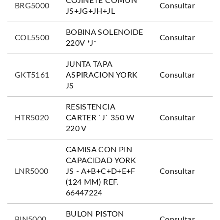
COJINETE COMUN
BRG5000
Consultar
JS+JG+JH+JL
BOBINA SOLENOIDE
COL5500
Consultar
220V *J*
JUNTA TAPA
GKT5161
ASPIRACION YORK
Consultar
JS
RESISTENCIA
HTR5020
CARTER `J` 350 W
Consultar
220 V
CAMISA CON PIN
CAPACIDAD YORK
LNR5000
JS - A+B+C+D+E+F
Consultar
(124 MM) REF.
66447224
BULON PISTON
PIN5000
Consultar