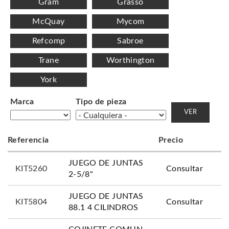
Gram
Grasso
McQuay
Mycom
Refcomp
Sabroe
Trane
Worthington
York
Marca
Tipo de pieza
Referencia
Precio
JUEGO DE JUNTAS
KIT5260
Consultar
2-5/8"
JUEGO DE JUNTAS
KIT5804
Consultar
88.1 4 CILINDROS